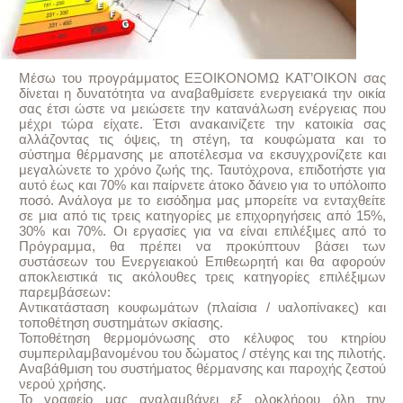
Μέσω του προγράμματος ΕΞΟΙΚΟΝΟΜΩ ΚΑΤ’ΟΙΚΟΝ σας
δίνεται η δυνατότητα να αναβαθμίσετε ενεργειακά την οικία
σας έτσι ώστε να μειώσετε την κατανάλωση ενέργειας που
μέχρι τώρα είχατε. Έτσι ανακαινίζετε την κατοικία σας
αλλάζοντας τις όψεις, τη στέγη, τα κουφώματα και το
σύστημα θέρμανσης με αποτέλεσμα να εκσυγχρονίζετε και
μεγαλώνετε το χρόνο ζωής της. Ταυτόχρονα, επιδοτήστε για
αυτό έως και 70% και παίρνετε άτοκο δάνειο για το υπόλοιπο
ποσό. Ανάλογα με το εισόδημα μας μπορείτε να ενταχθείτε
σε μια από τις τρεις κατηγορίες με επιχορηγήσεις από 15%,
30% και 70%. Οι εργασίες για να είναι επιλέξιμες από το
Πρόγραμμα, θα πρέπει να προκύπτουν βάσει των
συστάσεων του Ενεργειακού Επιθεωρητή και θα αφορούν
αποκλειστικά τις ακόλουθες τρεις κατηγορίες επιλέξιμων
παρεμβάσεων:
Αντικατάσταση κουφωμάτων (πλαίσια / υαλοπίνακες) και
τοποθέτηση συστημάτων σκίασης.
Τοποθέτηση θερμομόνωσης στο κέλυφος του κτηρίου
συμπεριλαμβανομένου του δώματος / στέγης και της πιλοτής.
Αναβάθμιση του συστήματος θέρμανσης και παροχής ζεστού
νερού χρήσης.
Το γραφείο μας αναλαμβάνει εξ ολοκλήρου όλη την